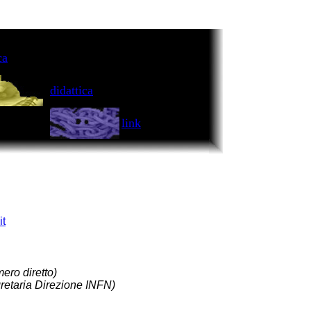
ca
didattica
link
it
ero diretto)
retaria Direzione INFN)