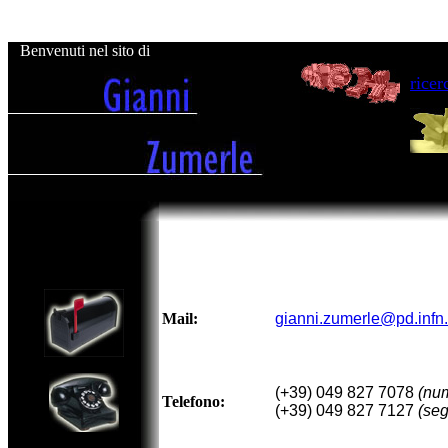
Benvenuti nel sito di
ricer
Mail:
gianni.zumerle@pd.infn.
(+39) 049 827 7078
(num
Telefono:
(+39) 049 827 7127
(seg